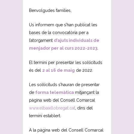
Benvolgudes famílies,
Us informem que s’han publicat les
bases de la convocatòria per a
l’atorgament
d’ajuts individuals de
menjador per al curs 2022-2023.
El termini per presentar les sol·licituds
és del
2 al 16 de maig
de 2022.
Les sol·licituds s’hauran de presentar
de
forma telemàtica
mitjançant la
pàgina web del Consell Comarcal
www.elbaixllobregat.cat
, dins del
termini establert.
A la pàgina web del Consell Comarcal