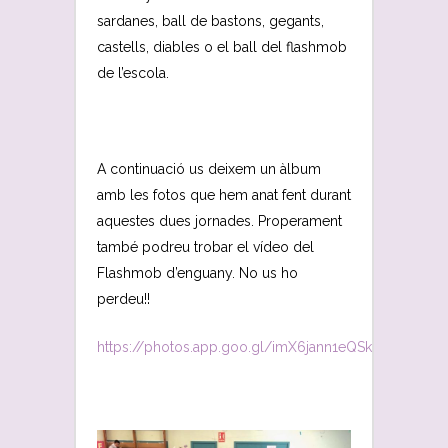
sardanes, ball de bastons, gegants,
castells, diables o el ball del flashmob
de l’escola.
A continuació us deixem un àlbum
amb les fotos que hem anat fent durant
aquestes dues jornades. Properament
també podreu trobar el vídeo del
Flashmob d’enguany. No us ho
perdeu!!
https://photos.app.goo.gl/imX6jann1eQSkDyB8