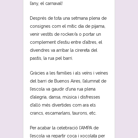
l’any, el carnaval!
Després de tota una setmana plena de
consignes com el mític dia de pijama,
venir vestits de rocker/a o portar un
complement d’estiu entre d’altres, el
divendres va arribar la cirereta del
pastís, la rua pel barri.
Gràcies a les famílies i als veïns i veïnes
del barri de Buenos Aires, l’alumnat de
l’escola va gaudir d’una rua plena
d’alegria, dansa, música i disfresses
d’allò més divertides com ara els
crancs, escamarlans, taurons, etc.
Per acabar la celebració l’AMPA de
l’escola va repartir coca i xocolata per