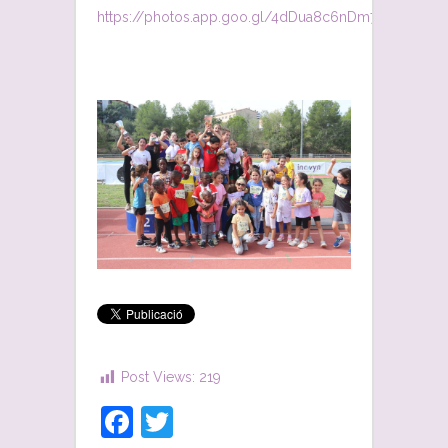
https://photos.app.goo.gl/4dDua8c6nDm7vsj37
Post Views:
219
Facebook
Twitter