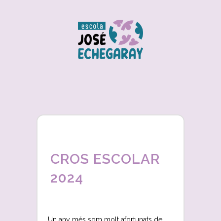
CROS ESCOLAR
2024
Un any més som molt afortunats de