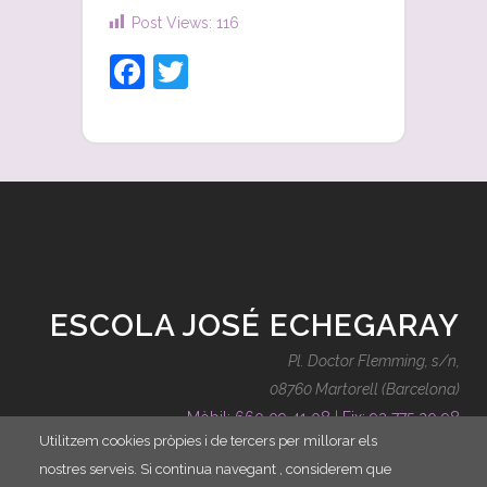
Post Views:
116
Facebook
Twitter
ESCOLA JOSÉ ECHEGARAY
Pl. Doctor Flemming, s/n,
08760 Martorell (Barcelona)
Mòbil: 660 09 41 08
|
Fix: 93 775 20 98
Utilitzem cookies pròpies i de tercers per millorar els
contacte@escolajoseechegaray.cat
nostres serveis. Si continua navegant , considerem que