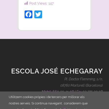
Post Views:
147
Facebook
Twitter
ESCOLA JOSÉ ECHEGARAY
Pl. Doctor Flemming, s/n,
08760 Martorell (Barcelona)
Mòbil: 660 09 41 08
|
Fix: 93 775 20 98
Utilitzem cookies pròpies i de tercers per millorar els
contacte@escolajoseechegaray.cat
nostres serveis. Si continua navegant , considerem que