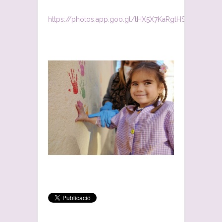
https://photos.app.goo.gl/tHX5X7KaRgtHSEY29