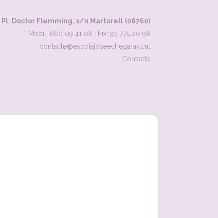
Pl. Doctor Flemming, s/n Martorell (08760)
Mòbil: 660 09 41 08
|
Fix: 93 775 20 98
contacte@escolajoseechegaray.cat
Contacte