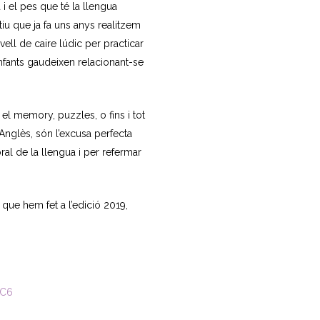
i el pes que té la llengua
tiu que ja fa uns anys realitzem
vell de caire lúdic per practicar
nfants gaudeixen relacionant-se
el memory, puzzles, o fins i tot
’Anglès, són l’excusa perfecta
oral de la llengua i per refermar
que hem fet a l’edició 2019,
nC6