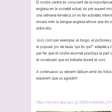
El nostre centre és conscient de la importància 
anglesa en la societat actual; és per aquest mo
una setmana temàtica on es fan activitats interni
encara més la llengua anglesa alhora que els i
entre ells.
Jocs com per exemple: el bingo, el pictionary, 
el popular joc de taula “qui és qui?” adaptat a l
per fer que el nostre alumnat practiqui la part 
el vocabulari que es treballa durant el curs.
A continuació us deixem l’àlbum amb les fotos 
esperem que us agradin!!
https://photos.app.goo.gl/WEfzQx8xF4DL7Z