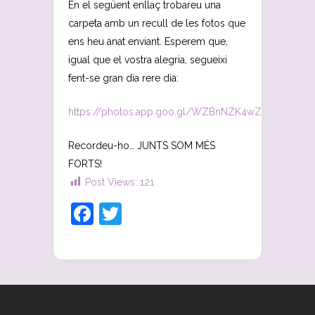
En el següent enllaç trobareu una
carpeta amb un recull de les fotos que
ens heu anat enviant. Esperem que,
igual que el vostra alegria, segueixi
fent-se gran dia rere dia:
https://photos.app.goo.gl/WZBnNZK4wZ5fHjJC6
Recordeu-ho… JUNTS SOM MÉS
FORTS!
Post Views:
121
Facebook
Twitter