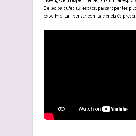
investigació i l’experimentació, l’alumnat explor
De les baldufes als escacs, passant per les pilo
experimentar i pensar com la ciència és present 