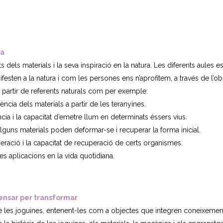
ra
s dels materials i la seva inspiració en la natura. Les diferents aules 
esten a la natura i com les persones ens n’aprofitem, a través de l’obs
 partir de referents naturals com per exemple:
tència dels materials a partir de les teranyines.
cia i la capacitat d’emetre llum en determinats éssers vius.
m alguns materials poden deformar-se i recuperar la forma inicial.
ració i la capacitat de recuperació de certs organismes.
s aplicacions en la vida quotidiana.
 pensar per transformar
e les joguines, entenent-les com a objectes que integren coneixement ci