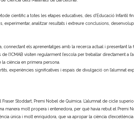
t de Ciència dels Materials de Barcelona).
ode científic a totes les etapes educatives, des d’Educació Infantil fi
, experimentar, analitzar resultats i extreure conclusions, desenvolupant
a, connectant els aprenentatges amb la recerca actual i presentant la fig
ues de l’ICMAB visiten regularment l’escola per treballar directament a l
re la ciència en primera persona.
ts, experiències significatives i espais de divulgació on l’alumnat exp
el Fraser Stoddart, Premi Nobel de Química. L’alumnat de cicle superior v
na manera molt propera i entenedora, per què havia rebut el Premi Nobe
ncia única i molt enriquidora, que va apropar la ciència d’excel·lència 