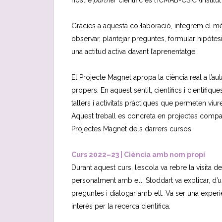
nostre
partner
científic és l’ICMAB-CSIC (Institu
Gràcies a aquesta col·laboració, integrem el mèt
observar, plantejar preguntes, formular hipòtesis
una actitud activa davant l’aprenentatge.
El Projecte Magnet apropa la ciència real a l’aul
propers. En aquest sentit, científics i científiq
tallers i activitats pràctiques que permeten viu
Aquest treball es concreta en projectes comparti
Projectes Magnet dels darrers cursos
Curs 2022–23 | Ciència amb nom propi
Durant aquest curs, l’escola va rebre la visita d
personalment amb ell. Stoddart va explicar, d’u
preguntes i dialogar amb ell. Va ser una experiè
interès per la recerca científica.