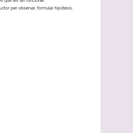
es que les fan funcionar.
uctor per observar, formular hipòtesis,