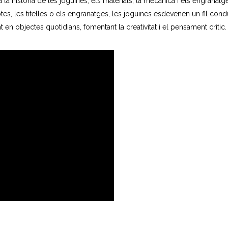
a la història de les joguines, els materials, la mecànica i els engranatg
tes, les titelles o els engranatges, les joguines esdevenen un fil cond
en objectes quotidians, fomentant la creativitat i el pensament crític.