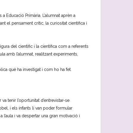
ns a Educació Primària. L’alumnat aprèn a
 el pensament crític, la curiositat científica i
ura del científic i la científica com a referents
’aula amb l’alumnat, realitzant experiments,
lica què ha investigat i com ho ha fet.
a tenir l’oportunitat d’entrevistar-se
l, i els infants li van poder formular
a l’aula i va despertar una gran motivació i