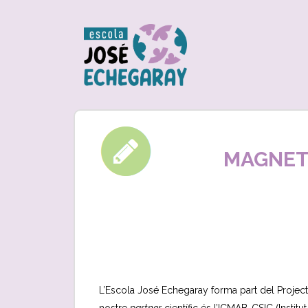
MAGNE
L’Escola José Echegaray forma part del Projecte