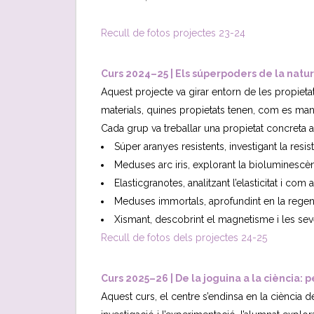
Recull de fotos projectes 23-24
Curs 2024–25 | Els súperpoders de la natu
Aquest projecte va girar entorn de les propietat
materials, quines propietats tenen, com es manif
Cada grup va treballar una propietat concreta a
Súper aranyes resistents, investigant la resis
Meduses arc iris, explorant la bioluminescèn
Elasticgranotes, analitzant l’elasticitat i co
Meduses immortals, aprofundint en la regene
Xismant, descobrint el magnetisme i les seve
Recull de fotos dels projectes 24-25
Curs 2025–26 | De la joguina a la ciència:
Aquest curs, el centre s’endinsa en la ciència d