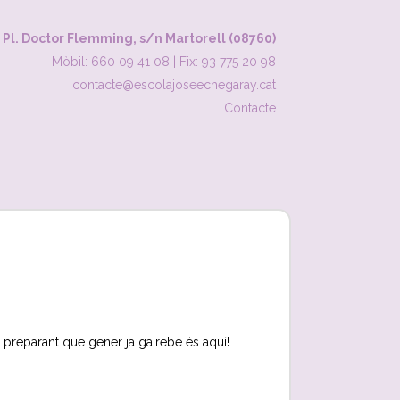
Pl. Doctor Flemming, s/n Martorell (08760)
Mòbil: 660 09 41 08
|
Fix: 93 775 20 98
contacte@escolajoseechegaray.cat
Contacte
 preparant que gener ja gairebé és aquí!