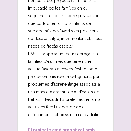
L’objectiu del projecte és millorar la
implicació de les famílies en el
seguiment escolar i corregir situacions
que col·loquen a molts infants de
sectors més desfavorits en posicions
de desavantatge, incrementant els seus
riscos de fracàs escolar.
L’ASEF proposa un recurs adreçat a les
famílies d’alumnes que tenen una
actitud favorable envers l’estudi però
presenten baix rendiment general per
problemes d’aprenentatge associats a
una manca d’organització, d’hàbits de
treball i d’estudi. Es pretén actuar amb
aquestes famílies des de dos
enfocaments: el preventiu i el pal·liatiu.
El projecte està organitzat amb