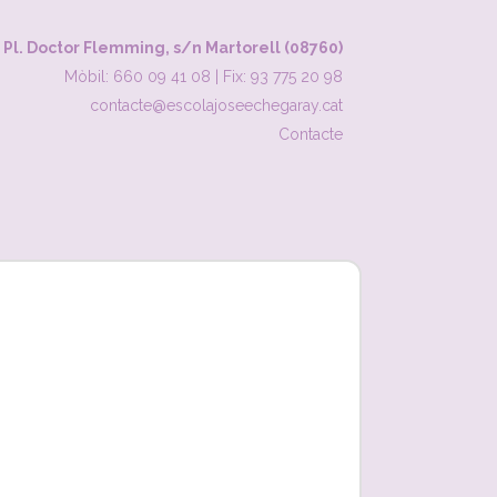
Pl. Doctor Flemming, s/n Martorell (08760)
Mòbil: 660 09 41 08
|
Fix: 93 775 20 98
contacte@escolajoseechegaray.cat
Contacte