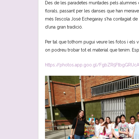
Des de les paradetes muntades pels alumnes de
florals, passant per les danses que han merav
més l’escola José Echegaray s’ha contagiat de 
d’una gran tradició.
Per tal que tothom pugui veure les fotos i els
on podreu trobar tot el material que tenim. Es
https://photos.app.goo.gl/FgbZR5FtbgGRUc