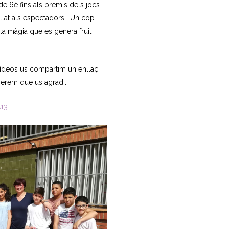
 6è fins als premis dels jocs
ellat als espectadors… Un cop
la màgia que es genera fruit
 vídeos us compartim un enllaç
perem que us agradi.
A13