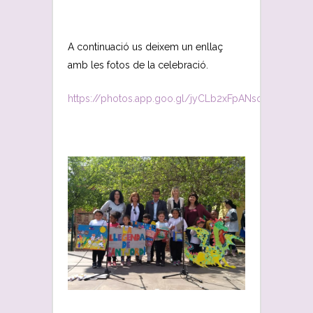
A continuació us deixem un enllaç
amb les fotos de la celebració.
https://photos.app.goo.gl/jyCLb2xFpANsoiSv6