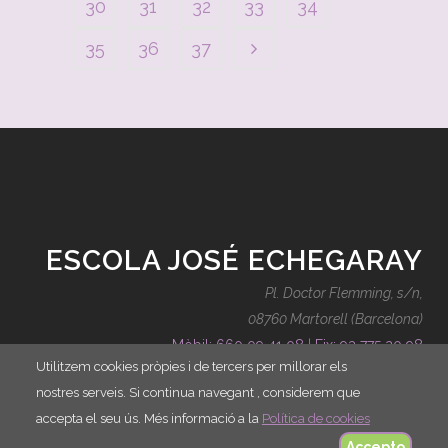
30
31
32
33
34
35
36
37
ESCOLA JOSÉ ECHEGARAY
Pl. Doctor Flemming, s/n,
08760 Martorell (Barcelona)
Mòbil: 660 09 41 08
|
Fix: 93 775 20 98
Utilitzem cookies pròpies i de tercers per millorar els
contacte@escolajoseechegaray.cat
nostres serveis. Si continua navegant , considerem que
accepta el seu ús. Més informació a la
Política de cookies
Accepto