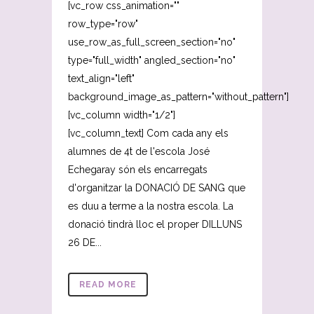
[vc_row css_animation=""
row_type="row"
use_row_as_full_screen_section="no"
type="full_width" angled_section="no"
text_align="left"
background_image_as_pattern="without_pattern"]
[vc_column width="1/2"]
[vc_column_text] Com cada any els
alumnes de 4t de l'escola José
Echegaray són els encarregats
d'organitzar la DONACIÓ DE SANG que
es duu a terme a la nostra escola. La
donació tindrà lloc el proper DILLUNS
26 DE...
READ MORE