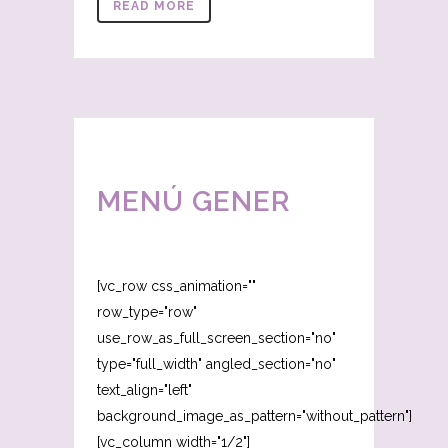
READ MORE
MENÚ GENER
[vc_row css_animation=""
row_type="row"
use_row_as_full_screen_section="no"
type="full_width" angled_section="no"
text_align="left"
background_image_as_pattern="without_pattern"]
[vc_column width="1/2"]