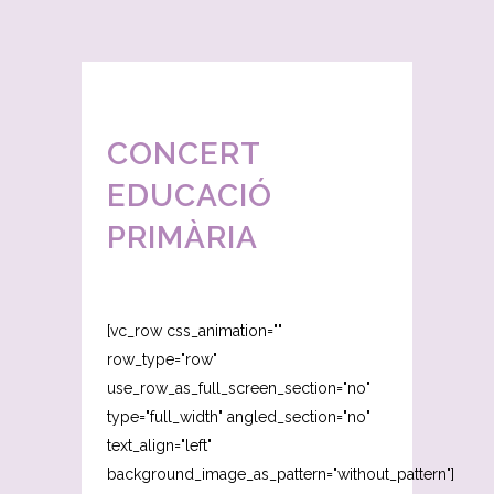
CONCERT
EDUCACIÓ
PRIMÀRIA
[vc_row css_animation=""
row_type="row"
use_row_as_full_screen_section="no"
type="full_width" angled_section="no"
text_align="left"
background_image_as_pattern="without_pattern"]