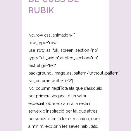
RUBIK
[vc_row css_animation=""
row_type="row"
use_row_as_full_screen_section="no"
type="full_width" angled_section="no"
text_align="left"
background_image_as_pattern="without_pattern"]
[vc_column width="1/2"]
[vc_column_text]Tota fita que s'assoleix
per primera vegada té un valor
especial, obre el camí a la resta i
serveix d'inspiració per tal que altres
persones intentin fer el mateix o, com
a mínim, explorin les seves habilitats.