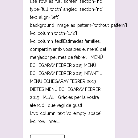
use_row_as_full_screen_section="no"
type="full_width" angled_section="no"
text_align="left"
background_image_as_pattern="without_pattern"]
[vc_column width="1/2"]
[vc_column_text]Estimades famílies,
compartim amb vosaltres el menú del
menjador pel mes de febrer. MENÚ
ECHEGARAY FEBRER 2019 MENÚ
ECHEGARAY FEBRER 2019 INFANTIL
MENÚ ECHEGARAY FEBRER 2019
DIETES MENÚ ECHEGARAY FEBRER
2019 HALAL Gràcies per la vostra
atenció i que vagi de gust!
[/vc_column_text][vc_empty_space]
[vc_row_inner...