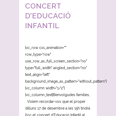
CONCERT
D’EDUCACIÓ
INFANTIL
[vc_row css_animation=""
row_type="row"
use_row_as_full_screen_section="no"
type="full_width" angled_section="no"
text_align="left"
background_image_as_pattern="without_pattern"]
[vc_column width="1/2"]
[vc_column_text]Benvolgudes famílies,
Volem recordar-vos que el proper
dilluns 17 de desembre a les 15h tindrà
lloc el concert d'Educació Infantil al