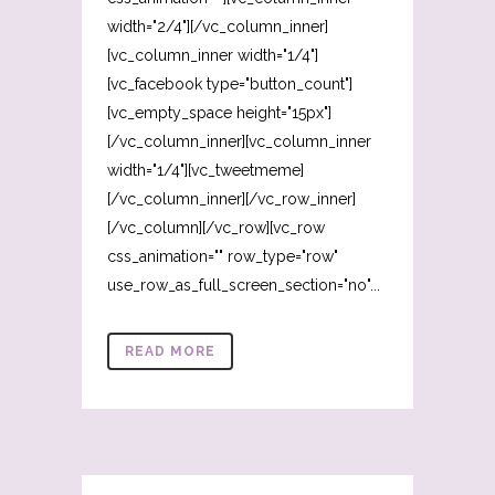
width="2/4"][/vc_column_inner]
[vc_column_inner width="1/4"]
[vc_facebook type="button_count"]
[vc_empty_space height="15px"]
[/vc_column_inner][vc_column_inner
width="1/4"][vc_tweetmeme]
[/vc_column_inner][/vc_row_inner]
[/vc_column][/vc_row][vc_row
css_animation="" row_type="row"
use_row_as_full_screen_section="no"...
READ MORE