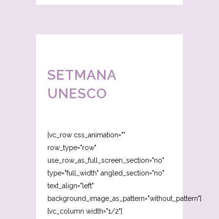
SETMANA
UNESCO
[vc_row css_animation=""
row_type="row"
use_row_as_full_screen_section="no"
type="full_width" angled_section="no"
text_align="left"
background_image_as_pattern="without_pattern"]
[vc_column width="1/2"]