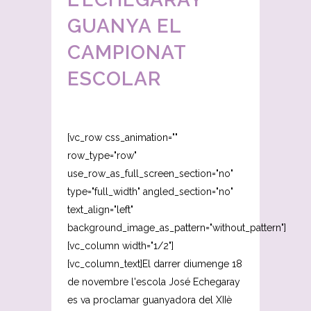
GUANYA EL
CAMPIONAT
ESCOLAR
[vc_row css_animation=""
row_type="row"
use_row_as_full_screen_section="no"
type="full_width" angled_section="no"
text_align="left"
background_image_as_pattern="without_pattern"]
[vc_column width="1/2"]
[vc_column_text]El darrer diumenge 18
de novembre l'escola José Echegaray
es va proclamar guanyadora del XIIè