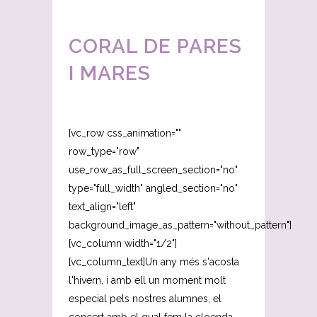
CORAL DE PARES
I MARES
[vc_row css_animation=""
row_type="row"
use_row_as_full_screen_section="no"
type="full_width" angled_section="no"
text_align="left"
background_image_as_pattern="without_pattern"]
[vc_column width="1/2"]
[vc_column_text]Un any més s'acosta
l'hivern, i amb ell un moment molt
especial pels nostres alumnes, el