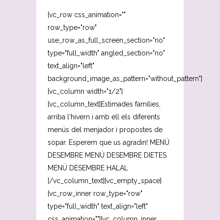
[vc_row css_animation=""
row_type="row"
use_row_as_full_screen_section="no"
type="full_width" angled_section="no"
text_align="left"
background_image_as_pattern="without_pattern"]
[vc_column width="1/2"]
[vc_column_text]Estimades famílies,
arriba l'hivern i amb ell els diferents
menús del menjador i propostes de
sopar. Esperem que us agradin! MENÚ
DESEMBRE MENÚ DESEMBRE DIETES
MENÚ DESEMBRE HALAL
[/vc_column_text][vc_empty_space]
[vc_row_inner row_type="row"
type="full_width" text_align="left"
css_animation=""][vc_column_inner