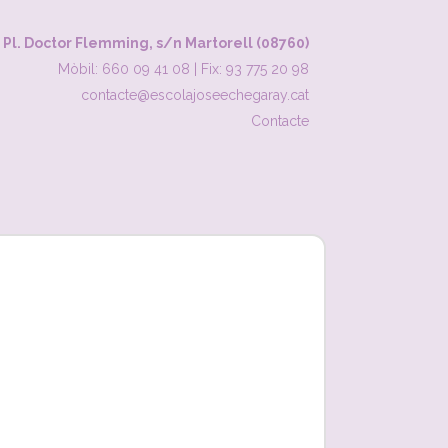
Pl. Doctor Flemming, s/n Martorell (08760)
Mòbil: 660 09 41 08
|
Fix: 93 775 20 98
contacte@escolajoseechegaray.cat
Contacte