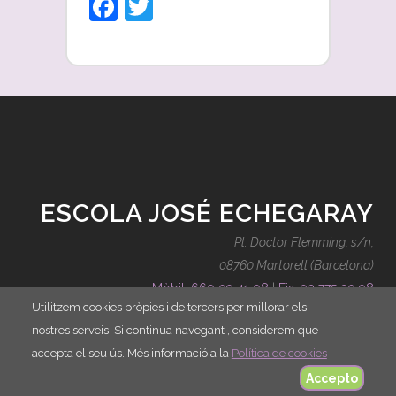
Facebook
Twitter
ESCOLA JOSÉ ECHEGARAY
Pl. Doctor Flemming, s/n,
08760 Martorell (Barcelona)
Mòbil: 660 09 41 08
|
Fix: 93 775 20 98
Utilitzem cookies pròpies i de tercers per millorar els
contacte@escolajoseechegaray.cat
nostres serveis. Si continua navegant , considerem que
accepta el seu ús. Més informació a la
Política de cookies
Accepto
Disseny Web
i
Màrketing Digital
per
aTotArreu.com