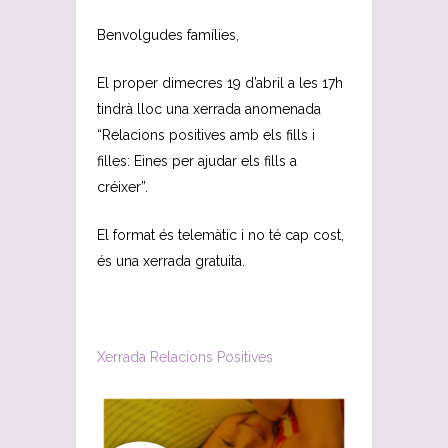
Benvolgudes famílies,
El proper dimecres 19 d’abril a les 17h
tindrà lloc una xerrada anomenada
“Relacions positives amb els fills i
filles: Eines per ajudar els fills a
créixer”.
El format és telemàtic i no té cap cost,
és una xerrada gratuita.
Xerrada Relacions Positives