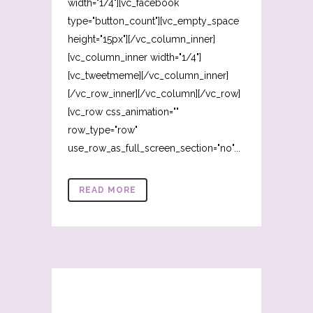
width="1/4"][vc_facebook
type="button_count"][vc_empty_space
height="15px"][/vc_column_inner]
[vc_column_inner width="1/4"]
[vc_tweetmeme][/vc_column_inner]
[/vc_row_inner][/vc_column][/vc_row]
[vc_row css_animation=""
row_type="row"
use_row_as_full_screen_section="no"...
READ MORE