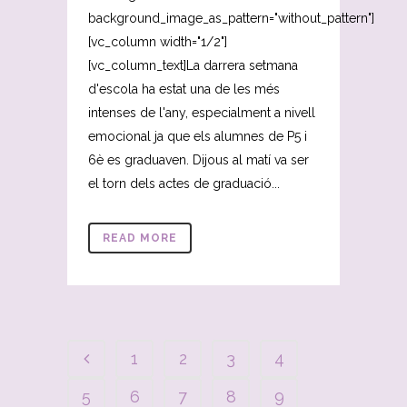
background_image_as_pattern="without_pattern"]
[vc_column width="1/2"]
[vc_column_text]La darrera setmana
d'escola ha estat una de les més
intenses de l'any, especialment a nivell
emocional ja que els alumnes de P5 i
6è es graduaven. Dijous al matí va ser
el torn dels actes de graduació...
READ MORE
1
2
3
4
5
6
7
8
9