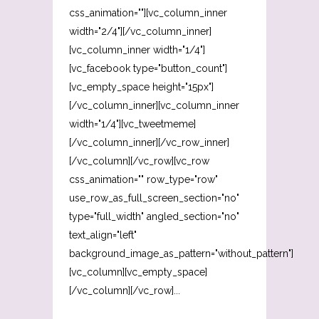
css_animation=""][vc_column_inner
width="2/4"][/vc_column_inner]
[vc_column_inner width="1/4"]
[vc_facebook type="button_count"]
[vc_empty_space height="15px"]
[/vc_column_inner][vc_column_inner
width="1/4"][vc_tweetmeme]
[/vc_column_inner][/vc_row_inner]
[/vc_column][/vc_row][vc_row
css_animation="" row_type="row"
use_row_as_full_screen_section="no"
type="full_width" angled_section="no"
text_align="left"
background_image_as_pattern="without_pattern"]
[vc_column][vc_empty_space]
[/vc_column][/vc_row]...