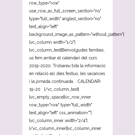
row_type="row"
use_row_as_full_screen_section="no"
type="full_width" angled_section="no"
text_align="left"
background_image_as_pattern="without_pattern"]
[vc_column width="1/2"]
[vc_column_text]Benvolgudes famílies,
us fem arribar el calendari del curs
2019-2020. Trobareu tota la informació
en relació als dies festius, les vacances
i la jornada continuada. CALENDARI
19-20 [/vc_column_text]
[vc_empty_space][vc_row_inner
row_type="row" type="full_width"
text_align="left" css_animation=""]
[vc_column_inner width="2/4"]
[/vc_column_inner][vc_column_inner