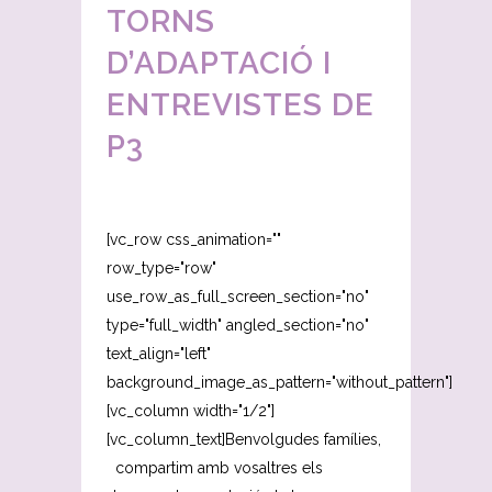
TORNS
D’ADAPTACIÓ I
ENTREVISTES DE
P3
[vc_row css_animation=""
row_type="row"
use_row_as_full_screen_section="no"
type="full_width" angled_section="no"
text_align="left"
background_image_as_pattern="without_pattern"]
[vc_column width="1/2"]
[vc_column_text]Benvolgudes famílies,
compartim amb vosaltres els