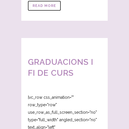
READ MORE
GRADUACIONS I
FI DE CURS
[vc_row css_animation=""
row_type="row"
use_row_as_full_screen_section="no"
type="full_width" angled_section="no"
text_align="left"