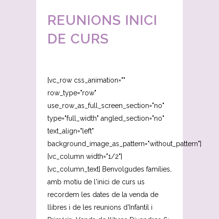
REUNIONS INICI
DE CURS
[vc_row css_animation=""
row_type="row"
use_row_as_full_screen_section="no"
type="full_width" angled_section="no"
text_align="left"
background_image_as_pattern="without_pattern"]
[vc_column width="1/2"]
[vc_column_text] Benvolgudes famílies,
amb motiu de l'inici de curs us
recordem les dates de la venda de
llibres i de les reunions d'Infantil i