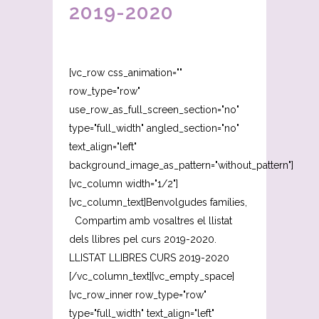
2019-2020
[vc_row css_animation=""
row_type="row"
use_row_as_full_screen_section="no"
type="full_width" angled_section="no"
text_align="left"
background_image_as_pattern="without_pattern"]
[vc_column width="1/2"]
[vc_column_text]Benvolgudes famílies,
Compartim amb vosaltres el llistat
dels llibres pel curs 2019-2020.
LLISTAT LLIBRES CURS 2019-2020
[/vc_column_text][vc_empty_space]
[vc_row_inner row_type="row"
type="full_width" text_align="left"