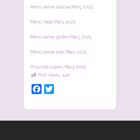
Menú sense lactosa Març 2025
Menú Halal Març 2025
Menú sense gluten Març 2025
Menú sense peix Març 2025
Proposta sopars Març 2025
Post Views:
440
Facebook
Twitter