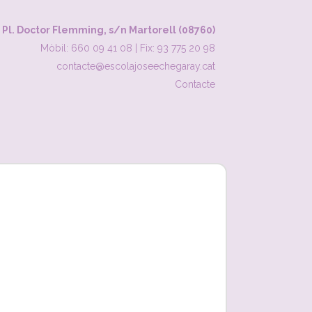
Pl. Doctor Flemming, s/n Martorell (08760)
Mòbil: 660 09 41 08
|
Fix: 93 775 20 98
contacte@escolajoseechegaray.cat
Contacte